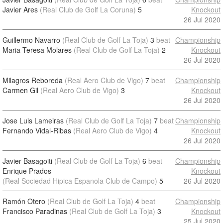
Javier Ares
(Real Club de Golf La Coruna)
5
Knockout
26 Jul 2020
Guillermo Navarro
(Real Club de Golf La Toja)
3
beat
Championship
Maria Teresa Molares
(Real Club de Golf La Toja)
2
Knockout
26 Jul 2020
Milagros Reboreda
(Real Aero Club de Vigo)
7
beat
Championship
Carmen Gil
(Real Aero Club de Vigo)
3
Knockout
26 Jul 2020
Jose Luis Lameiras
(Real Club de Golf La Toja)
7
beat
Championship
Fernando Vidal-Ribas
(Real Aero Club de Vigo)
4
Knockout
26 Jul 2020
Javier Basagoiti
(Real Club de Golf La Toja)
6
beat
Championship
Enrique Prados
Knockout
(Real Sociedad Hipica Espanola Club de Campo)
5
26 Jul 2020
Ramón Otero
(Real Club de Golf La Toja)
4
beat
Championship
Francisco Paradinas
(Real Club de Golf La Toja)
3
Knockout
25 Jul 2020