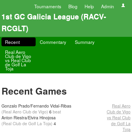
Tournaments
Blog
Help
Admin
1st GC Galicia League (RACV-
RCGLT)
Recent
Commentary
Summary
Real Aero
Club de Vigo
vs Real Club
de Golf La
Toja
Recent Games
Gonzalo Prado/Fernando Vidal-Ribas
Real Aero
(Real Aero Club de Vigo)
6
beat
Club de Vigo
Anton Riestra/Elvira Hinojosa
vs Real Club
(Real Club de Golf La Toja)
4
de Golf La
Toja