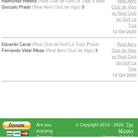
Raimundo Riestra
(Real Club de Golf La Toja)
7
beat
Real Aero
Gonzalo Prado
(Real Aero Club de Vigo)
5
Club de Vigo
vs Real Club
de Golf La
Toja
12 Oct 2020
Eduardo Canal
(Real Club de Golf La Toja)
7
beat
Real Aero
Fernando Vidal-Ribas
(Real Aero Club de Vigo)
3
Club de Vigo
vs Real Club
de Golf La
Toja
12 Oct 2020
Are you
© Copyright 2012 - 2026,
Tim
enjoying
Murphy
Croquet
Version: 6.9.0.0