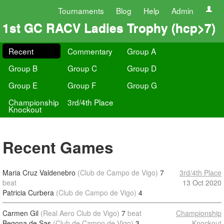
Tournaments
Blog
Help
Admin
1st GC RACV Ladies Trophy (hcp>7)
Recent
Commentary
Group A
Group B
Group C
Group D
Group E
Group F
Group G
Championship
3rd/4th Place
Knockout
Recent Games
Maria Cruz Valdenebro
(Club de Campo de Vigo)
7
3rd/4th Place
beat
13 Oct 2020
Patricia Curbera
(Club de Campo de Vigo)
4
Carmen Gil
(Real Aero Club de Vigo)
7
beat
Championship
Begona de Sas
(Club de Campo de Vigo)
3
Knockout