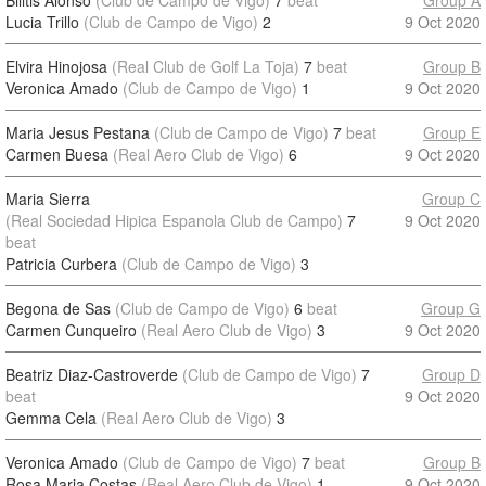
Bilitis Alonso
(Club de Campo de Vigo)
7
beat
Group A
Lucia Trillo
(Club de Campo de Vigo)
2
9 Oct 2020
Elvira Hinojosa
(Real Club de Golf La Toja)
7
beat
Group B
Veronica Amado
(Club de Campo de Vigo)
1
9 Oct 2020
Maria Jesus Pestana
(Club de Campo de Vigo)
7
beat
Group E
Carmen Buesa
(Real Aero Club de Vigo)
6
9 Oct 2020
Maria Sierra
Group C
(Real Sociedad Hipica Espanola Club de Campo)
7
9 Oct 2020
beat
Patricia Curbera
(Club de Campo de Vigo)
3
Begona de Sas
(Club de Campo de Vigo)
6
beat
Group G
Carmen Cunqueiro
(Real Aero Club de Vigo)
3
9 Oct 2020
Beatriz Diaz-Castroverde
(Club de Campo de Vigo)
7
Group D
beat
9 Oct 2020
Gemma Cela
(Real Aero Club de Vigo)
3
Veronica Amado
(Club de Campo de Vigo)
7
beat
Group B
Rosa Maria Costas
(Real Aero Club de Vigo)
1
9 Oct 2020