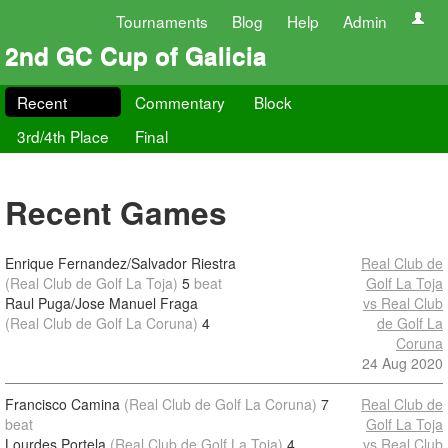
Tournaments
Blog
Help
Admin
2nd GC Cup of Galicia
Recent
Commentary
Block
3rd/4th Place
Final
Recent Games
Enrique Fernandez/Salvador Riestra
Real Club de
(Real Club de Golf La Toja)
5
beat
Golf La Toja
Raul Puga/Jose Manuel Fraga
vs Real Club
(Real Club de Golf La Coruna)
4
de Golf La
Coruna
24 Aug 2020
Francisco Camina
(Real Club de Golf La Coruna)
7
Real Club de
beat
Golf La Toja
Lourdes Portela
(Real Club de Golf La Toja)
4
vs Real Club