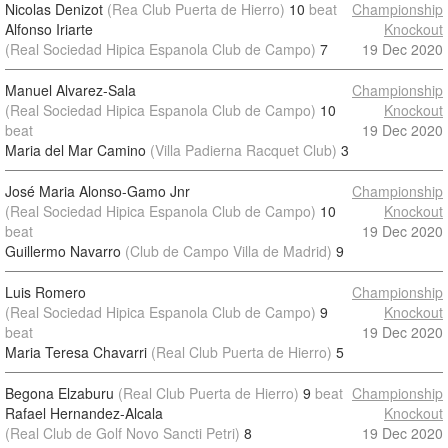
Nicolas Denizot
(Rea Club Puerta de Hierro)
10
beat
Championship
Alfonso Iriarte
Knockout
(Real Sociedad Hipica Espanola Club de Campo)
7
19 Dec 2020
Manuel Alvarez-Sala
Championship
(Real Sociedad Hipica Espanola Club de Campo)
10
Knockout
beat
19 Dec 2020
Maria del Mar Camino
(Villa Padierna Racquet Club)
3
José Maria Alonso-Gamo Jnr
Championship
(Real Sociedad Hipica Espanola Club de Campo)
10
Knockout
beat
19 Dec 2020
Guillermo Navarro
(Club de Campo Villa de Madrid)
9
Luis Romero
Championship
(Real Sociedad Hipica Espanola Club de Campo)
9
Knockout
beat
19 Dec 2020
Maria Teresa Chavarri
(Real Club Puerta de Hierro)
5
Begona Elzaburu
(Real Club Puerta de Hierro)
9
beat
Championship
Rafael Hernandez-Alcala
Knockout
(Real Club de Golf Novo Sancti Petri)
8
19 Dec 2020