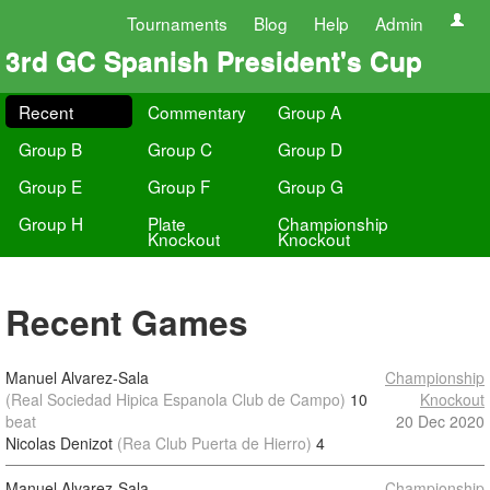
Tournaments
Blog
Help
Admin
3rd GC Spanish President's Cup
Recent
Commentary
Group A
Group B
Group C
Group D
Group E
Group F
Group G
Group H
Plate
Championship
Knockout
Knockout
Recent Games
Manuel Alvarez-Sala
Championship
(Real Sociedad Hipica Espanola Club de Campo)
10
Knockout
beat
20 Dec 2020
Nicolas Denizot
(Rea Club Puerta de Hierro)
4
Manuel Alvarez-Sala
Championship