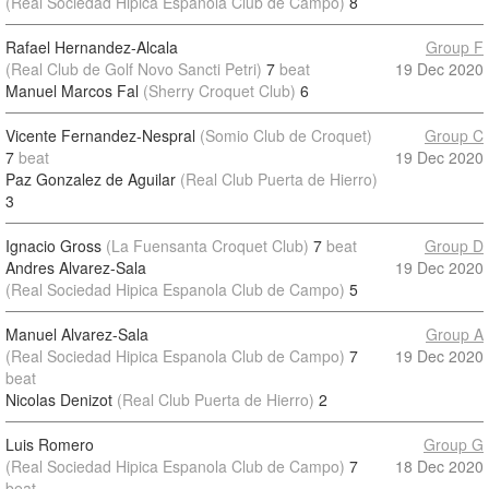
(Real Sociedad Hipica Espanola Club de Campo)
8
Rafael Hernandez-Alcala
Group F
(Real Club de Golf Novo Sancti Petri)
7
beat
19 Dec 2020
Manuel Marcos Fal
(Sherry Croquet Club)
6
Vicente Fernandez-Nespral
(Somio Club de Croquet)
Group C
7
beat
19 Dec 2020
Paz Gonzalez de Aguilar
(Real Club Puerta de Hierro)
3
Ignacio Gross
(La Fuensanta Croquet Club)
7
beat
Group D
Andres Alvarez-Sala
19 Dec 2020
(Real Sociedad Hipica Espanola Club de Campo)
5
Manuel Alvarez-Sala
Group A
(Real Sociedad Hipica Espanola Club de Campo)
7
19 Dec 2020
beat
Nicolas Denizot
(Real Club Puerta de Hierro)
2
Luis Romero
Group G
(Real Sociedad Hipica Espanola Club de Campo)
7
18 Dec 2020
beat