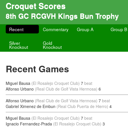
Croquet Scores
8th GC RCGVH Kings Bun Trophy
Recent
Commentary
Group A
Group B
Silver
Gold
Knockout
Knockout
Recent Games
Miguel Bausa
(El Rosalejo Croquet Club)
7
beat
Alfonso Urbano
(Real Club de Golf Vista Hermosa)
6
Alfonso Urbano
(Real Club de Golf Vista Hermosa)
7
beat
Gabriel Ximenez de Embun
(Real Club Puerta de Hierro)
4
Miguel Bausa
(El Rosalejo Croquet Club)
7
beat
Ignacio Fernandez-Prada
(El Rosalejo Croquet Club)
3