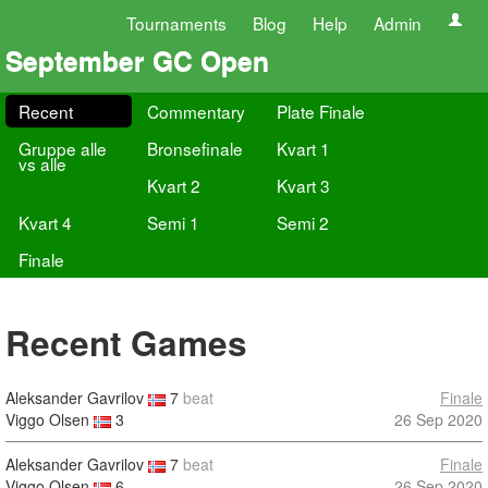
Tournaments
Blog
Help
Admin
September GC Open
Recent
Commentary
Plate Finale
Gruppe alle
Bronsefinale
Kvart 1
vs alle
Kvart 2
Kvart 3
Kvart 4
Semi 1
Semi 2
Finale
Recent Games
Aleksander Gavrilov
7
beat
Finale
Viggo Olsen
3
26 Sep 2020
Aleksander Gavrilov
7
beat
Finale
Viggo Olsen
6
26 Sep 2020