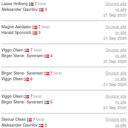
Lasse Holberg
7
beat
Gruppe alle
Aleksander Gavrilov
3
vs alle
21 Sep 2020
Magne Aardalen
7
beat
Gruppe alle
Harald Sponnich
3
vs alle
21 Sep 2020
Viggo Olsen
7
beat
Gruppe alle
Birger Stene- Syversen
4
vs alle
21 Sep 2020
Birger Stene- Syversen
7
beat
Gruppe alle
Viggo Olsen
6
vs alle
21 Sep 2020
Viggo Olsen
7
beat
Gruppe alle
Birger Stene- Syversen
5
vs alle
21 Sep 2020
Steinar Olsen
7
beat
Gruppe alle
Aleksander Gavrilov
3
vs alle