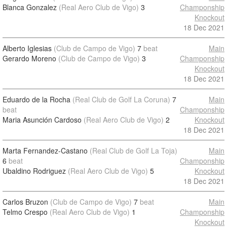
Blanca Gonzalez
(Real Aero Club de Vigo)
3
Champonship
Knockout
18 Dec 2021
Alberto Iglesias
(Club de Campo de Vigo)
7
beat
Main
Gerardo Moreno
(Club de Campo de Vigo)
3
Champonship
Knockout
18 Dec 2021
Eduardo de la Rocha
(Real Club de Golf La Coruna)
7
Main
beat
Champonship
Maria Asunción Cardoso
(Real Aero Club de Vigo)
2
Knockout
18 Dec 2021
Marta Fernandez-Castano
(Real Club de Golf La Toja)
Main
6
beat
Champonship
Ubaldino Rodriguez
(Real Aero Club de Vigo)
5
Knockout
18 Dec 2021
Carlos Bruzon
(Club de Campo de Vigo)
7
beat
Main
Telmo Crespo
(Real Aero Club de Vigo)
1
Champonship
Knockout