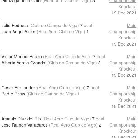
Gonzaga de la Calle
(Real Aero Club de Vigo)
5
Champonship
Knockout
19 Dec 2021
Julio Pedrosa
(Club de Campo de Vigo)
7
beat
Main
Juan Angel Visier
(Real Aero Club de Vigo)
1
Champonship
Knockout
19 Dec 2021
Victor Manuel Bouzo
(Real Aero Club de Vigo)
7
beat
Main
Alberto Varela-Grandal
(Club de Campo de Vigo)
3
Champonship
Knockout
19 Dec 2021
Cesar Fernandez
(Real Aero Club de Vigo)
7
beat
Main
Pedro Rivas
(Club de Campo de Vigo)
1
Champonship
Knockout
18 Dec 2021
Arsenio Diaz del Rio
(Real Aero Club de Vigo)
7
beat
Main
Jose Ramon Valladares
(Real Aero Club de Vigo)
2
Champonship
Knockout
18 Dec 2021