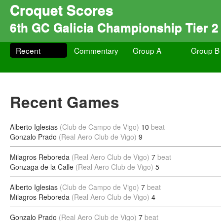
Croquet Scores
6th GC Galicia Championship Tier 2
Recent
Commentary
Group A
Group B
Recent Games
Alberto Iglesias
(Club de Campo de Vigo)
10
beat
Gonzalo Prado
(Real Aero Club de Vigo)
9
Milagros Reboreda
(Real Aero Club de Vigo)
7
beat
Gonzaga de la Calle
(Real Aero Club de Vigo)
5
Alberto Iglesias
(Club de Campo de Vigo)
7
beat
Milagros Reboreda
(Real Aero Club de Vigo)
4
Gonzalo Prado
(Real Aero Club de Vigo)
7
beat