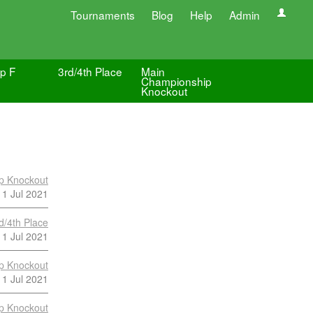
Tournaments
Blog
Help
Admin
p F
3rd/4th Place
Main
Championship
Knockout
p Knockout
11 Jul 2021
d/4th Place
11 Jul 2021
p Knockout
11 Jul 2021
p Knockout