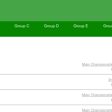
Group C
Group D
Group E
Grou
Main Championshi
3r
Main Championshi
Main Championshi