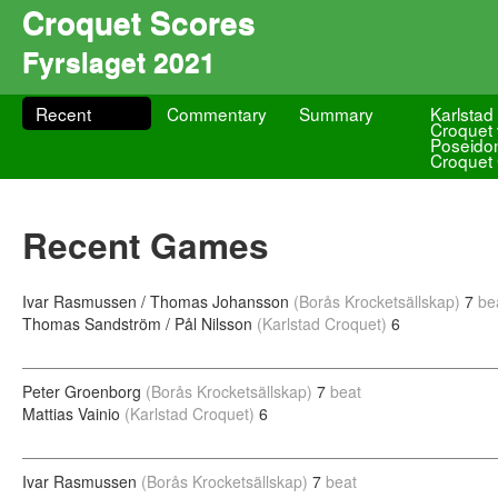
Croquet Scores
Fyrslaget 2021
Recent
Commentary
Summary
Karlstad
Croquet 
Poseido
Croquet
Recent Games
Ivar Rasmussen / Thomas Johansson
(Borås Krocketsällskap)
7
be
Thomas Sandström / Pål Nilsson
(Karlstad Croquet)
6
Peter Groenborg
(Borås Krocketsällskap)
7
beat
Mattias Vainio
(Karlstad Croquet)
6
Ivar Rasmussen
(Borås Krocketsällskap)
7
beat