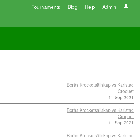
Tournaments
Blog
Help
Admin
Borås Krocketsällskap vs Karlstad
Croquet
11 Sep 2021
Borås Krocketsällskap vs Karlstad
Croquet
11 Sep 2021
Borås Krocketsällskap vs Karlstad