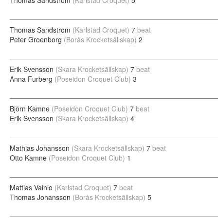
Thomas Sandstrom
(Karlstad Croquet)
5
Thomas Sandstrom
(Karlstad Croquet)
7
beat
Peter Groenborg
(Borås Krocketsällskap)
2
Erik Svensson
(Skara Krocketsällskap)
7
beat
Anna Furberg
(Poseidon Croquet Club)
3
Björn Kamne
(Poseidon Croquet Club)
7
beat
Erik Svensson
(Skara Krocketsällskap)
4
Mathias Johansson
(Skara Krocketsällskap)
7
beat
Otto Kamne
(Poseidon Croquet Club)
1
Mattias Vainio
(Karlstad Croquet)
7
beat
Thomas Johansson
(Borås Krocketsällskap)
5