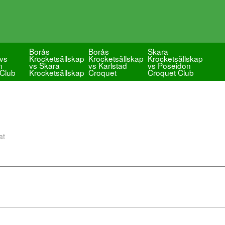
Borås
Borås
Skara
vs
Krocketsällskap
Krocketsällskap
Krocketsällskap
n
vs Skara
vs Karlstad
vs Poseidon
 Club
Krocketsällskap
Croquet
Croquet Club
at