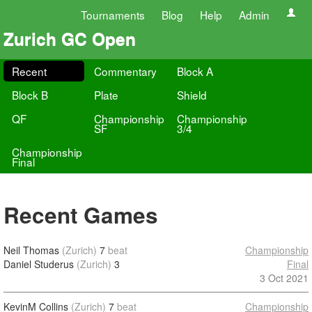
Tournaments
Blog
Help
Admin
Zurich GC Open
Recent
Commentary
Block A
Block B
Plate
Shield
QF
Championship
Championship
SF
3/4
Championship
Final
Recent Games
Neil Thomas
(Zurich)
7
beat
Championship
Daniel Studerus
(Zurich)
3
Final
3 Oct 2021
KevinM Collins
(Zurich)
7
beat
Championship