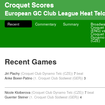
Croquet Scores
European GC Club League Heat Telc
Recent
Commentary
Summary
Broadw
Croquet
(ENG) v
Croquet
Dynamo 
(CZE)
Recent Games
Jiri Plachy
(Croquet Club Dynamo Telc (CZE))
7
beat
Anke Boeer-Patino
(1. Croquet Club Südwest (GER))
3
Nicole Kloiberova
(Croquet Club Dynamo Telc (CZE))
7
beat
Guenter Steiner
(1. Croquet Club Südwest (GER))
4