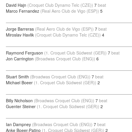
David Hajn
(Croquet Club Dynamo Telc (CZE))
7
beat
Marco Fernandez
(Real Aero Club de Vigo (ESP))
5
Jorge Barreras
(Real Aero Club de Vigo (ESP))
7
beat
Miroslav Havlik
(Croquet Club Dynamo Telc (CZE))
4
Raymond Ferguson
(1. Croquet Club Südwest (GER))
7
beat
Jon Carrington
(Broadwas Croquet Club (ENG))
6
Stuart Smith
(Broadwas Croquet Club (ENG))
7
beat
Michael Boeer
(1. Croquet Club Südwest (GER))
2
Billy Nicholson
(Broadwas Croquet Club (ENG))
7
beat
Guenter Steiner
(1. Croquet Club Südwest (GER))
2
Ian Dampney
(Broadwas Croquet Club (ENG))
7
beat
Anke Boeer-Patino
(1. Croquet Club Südwest (GER))
2