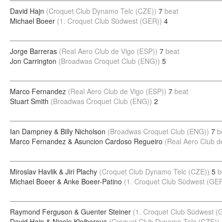
David Hajn
(Croquet Club Dynamo Telc (CZE))
7
beat
Michael Boeer
(1. Croquet Club Südwest (GER))
4
Jorge Barreras
(Real Aero Club de Vigo (ESP))
7
beat
Jon Carrington
(Broadwas Croquet Club (ENG))
5
Marco Fernandez
(Real Aero Club de Vigo (ESP))
7
beat
Stuart Smith
(Broadwas Croquet Club (ENG))
2
Ian Dampney & Billy Nicholson
(Broadwas Croquet Club (ENG))
7
b
Marco Fernandez & Asuncion Cardoso Regueiro
(Real Aero Club d
Miroslav Havlik & Jiri Plachy
(Croquet Club Dynamo Telc (CZE))
5
b
Michael Boeer & Anke Boeer-Patino
(1. Croquet Club Südwest (GE
Raymond Ferguson & Guenter Steiner
(1. Croquet Club Südwest (
David Hajn & Nicole Kloiberova
(Croquet Club Dynamo Telc (CZE))