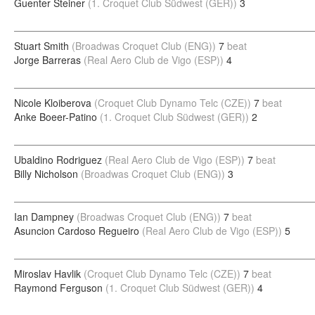
Guenter Steiner
(1. Croquet Club Südwest (GER))
3
Stuart Smith
(Broadwas Croquet Club (ENG))
7
beat
Jorge Barreras
(Real Aero Club de Vigo (ESP))
4
Nicole Kloiberova
(Croquet Club Dynamo Telc (CZE))
7
beat
Anke Boeer-Patino
(1. Croquet Club Südwest (GER))
2
Ubaldino Rodriguez
(Real Aero Club de Vigo (ESP))
7
beat
Billy Nicholson
(Broadwas Croquet Club (ENG))
3
Ian Dampney
(Broadwas Croquet Club (ENG))
7
beat
Asuncion Cardoso Regueiro
(Real Aero Club de Vigo (ESP))
5
Miroslav Havlik
(Croquet Club Dynamo Telc (CZE))
7
beat
Raymond Ferguson
(1. Croquet Club Südwest (GER))
4