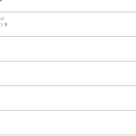
at
))
5