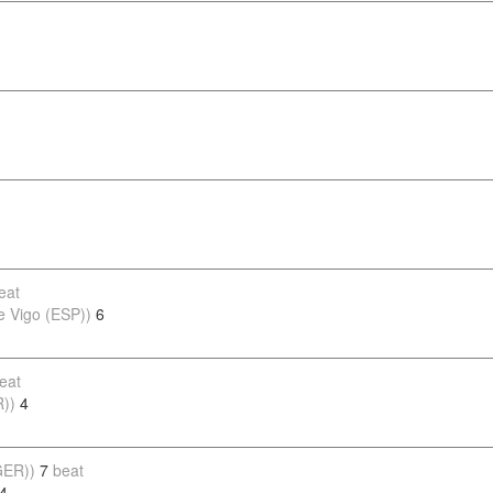
eat
e Vigo (ESP))
6
eat
R))
4
GER))
7
beat
4