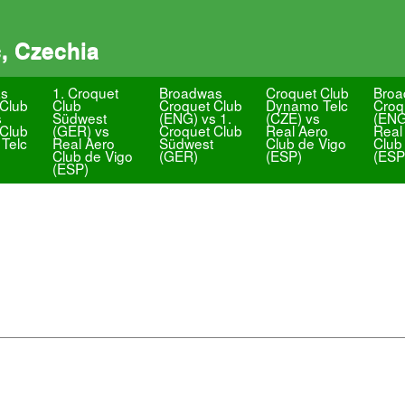
, Czechia
as
1. Croquet
Broadwas
Croquet Club
Broa
 Club
Club
Croquet Club
Dynamo Telc
Croq
s
Südwest
(ENG) vs 1.
(CZE) vs
(ENG
 Club
(GER) vs
Croquet Club
Real Aero
Real
Telc
Real Aero
Südwest
Club de Vigo
Club
Club de Vigo
(GER)
(ESP)
(ESP
(ESP)