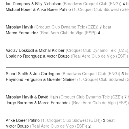
Ian Dampney & Billy Nicholson
(Broadwas Croquet Club (ENG))
4
b
Michael Boeer & Anke Boeer-Patino
(1. Croquet Club Südwest (GE
Miroslav Havlik
(Croquet Club Dynamo Telc (CZE))
7
beat
Marco Fernandez
(Real Aero Club de Vigo (ESP))
4
Vaclav Doskocil & Michal Kloiber
(Croquet Club Dynamo Telc (CZE)
Ubaldino Rodriguez & Victor Bouzo
(Real Aero Club de Vigo (ESP))
Stuart Smith & Jon Carrington
(Broadwas Croquet Club (ENG))
5
be
Raymond Ferguson & Guenter Steiner
(1. Croquet Club Südwest (
Miroslav Havlik & David Hajn
(Croquet Club Dynamo Telc (CZE))
7
Jorge Barreras & Marco Fernandez
(Real Aero Club de Vigo (ESP))
Anke Boeer-Patino
(1. Croquet Club Südwest (GER))
3
beat
Victor Bouzo
(Real Aero Club de Vigo (ESP))
2