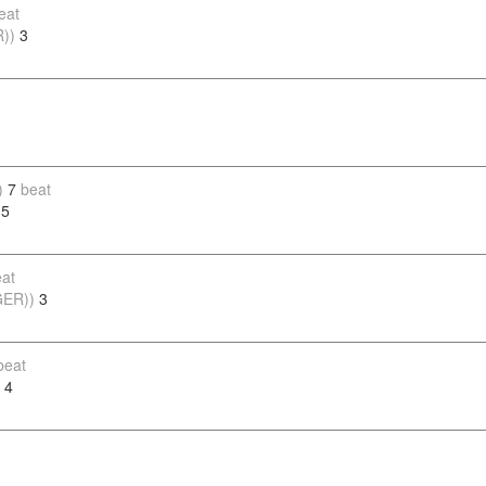
eat
R))
3
)
7
beat
5
at
GER))
3
beat
4