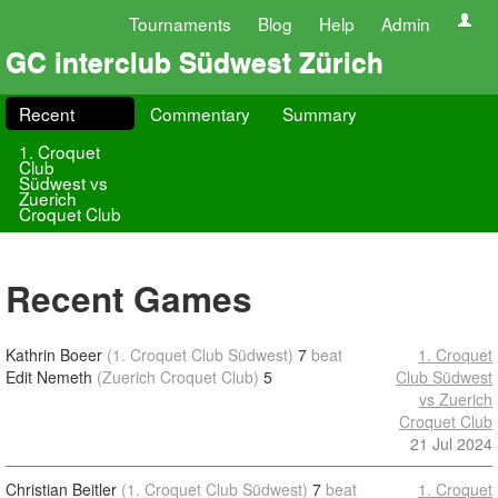
Tournaments
Blog
Help
Admin
GC interclub Südwest Zürich
Recent
Commentary
Summary
1. Croquet
Club
Südwest vs
Zuerich
Croquet Club
Recent Games
Kathrin Boeer
(1. Croquet Club Südwest)
7
beat
1. Croquet
Edit Nemeth
(Zuerich Croquet Club)
5
Club Südwest
vs Zuerich
Croquet Club
21 Jul 2024
Christian Beitler
(1. Croquet Club Südwest)
7
beat
1. Croquet