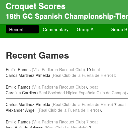
Croquet Scores
18th GC Spanish Championship-Tie
Recent
Commentary
Group A
Group B
Recent Games
Emilio Ramos
(Villa Padierna Racquet Club)
10
beat
Carlos Martinez-Almeida
(Real Club de la Puerta de Hierro)
5
Emilio Ramos
(Villa Padierna Racquet Club)
6
beat
Carolina Carriles
(Real Sociedad Hípica Española Club de Campo)
Carlos Martinez-Almeida
(Real Club de la Puerta de Hierro)
7
beat
Alexander Angell
(Real Club de la Puerta de Hierro)
6
Emilio Ramos
(Villa Padierna Racquet Club)
7
beat
Ines Ruiz de Velasco
(Real Club La Moraleja)
3