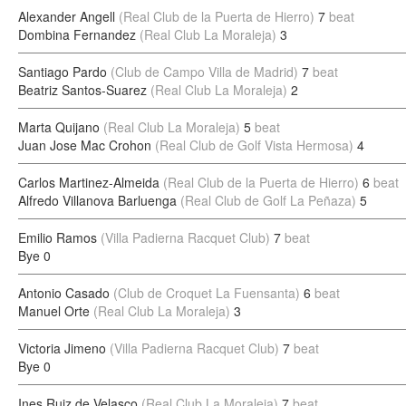
Alexander Angell
(Real Club de la Puerta de Hierro)
7
beat
Dombina Fernandez
(Real Club La Moraleja)
3
Santiago Pardo
(Club de Campo Villa de Madrid)
7
beat
Beatriz Santos-Suarez
(Real Club La Moraleja)
2
Marta Quijano
(Real Club La Moraleja)
5
beat
Juan Jose Mac Crohon
(Real Club de Golf Vista Hermosa)
4
Carlos Martinez-Almeida
(Real Club de la Puerta de Hierro)
6
beat
Alfredo Villanova Barluenga
(Real Club de Golf La Peñaza)
5
Emilio Ramos
(Villa Padierna Racquet Club)
7
beat
Bye
0
Antonio Casado
(Club de Croquet La Fuensanta)
6
beat
Manuel Orte
(Real Club La Moraleja)
3
Victoria Jimeno
(Villa Padierna Racquet Club)
7
beat
Bye
0
Ines Ruiz de Velasco
(Real Club La Moraleja)
7
beat