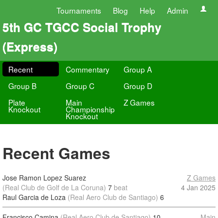
Tournaments
Blog
Help
Admin
5th GC TGCC Social Trophy
(Express)
Recent
Commentary
Group A
Group B
Group C
Group D
Plate
Main
Z Games
Knockout
Championship
Knockout
Recent Games
Jose Ramon Lopez Suarez
Z Games
(Real Club de Golf de La Coruna)
7
beat
4 Jan 2025
Raul Garcia de Loza
(Real Aero Club de Santiago)
6
Francisco Camina
(Real Aero Club de Santiago)
10
Main