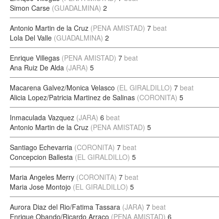
Simon Carse
(GUADALMINA)
2
Antonio Martin de la Cruz
(PENA AMISTAD)
7
beat
Lola Del Valle
(GUADALMINA)
2
Enrique Villegas
(PENA AMISTAD)
7
beat
Ana Ruiz De Alda
(JARA)
5
Macarena Galvez/Monica Velasco
(EL GIRALDILLO)
7
beat
Alicia Lopez/Patricia Martinez de Salinas
(CORONITA)
5
Inmaculada Vazquez
(JARA)
6
beat
Antonio Martin de la Cruz
(PENA AMISTAD)
5
Santiago Echevarria
(CORONITA)
7
beat
Concepcion Ballesta
(EL GIRALDILLO)
5
Maria Angeles Merry
(CORONITA)
7
beat
Maria Jose Montojo
(EL GIRALDILLO)
5
Aurora Diaz del Rio/Fatima Tassara
(JARA)
7
beat
Enrique Obando/Ricardo Arraco
(PENA AMISTAD)
6