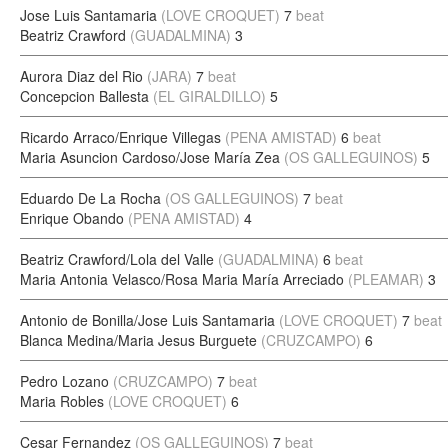
Jose Luis Santamaria
(LOVE CROQUET)
7
beat
Beatriz Crawford
(GUADALMINA)
3
Aurora Diaz del Rio
(JARA)
7
beat
Concepcion Ballesta
(EL GIRALDILLO)
5
Ricardo Arraco/Enrique Villegas
(PENA AMISTAD)
6
beat
Maria Asuncion Cardoso/Jose María Zea
(OS GALLEGUINOS)
5
Eduardo De La Rocha
(OS GALLEGUINOS)
7
beat
Enrique Obando
(PENA AMISTAD)
4
Beatriz Crawford/Lola del Valle
(GUADALMINA)
6
beat
Maria Antonia Velasco/Rosa Maria María Arreciado
(PLEAMAR)
3
Antonio de Bonilla/Jose Luis Santamaria
(LOVE CROQUET)
7
beat
Blanca Medina/Maria Jesus Burguete
(CRUZCAMPO)
6
Pedro Lozano
(CRUZCAMPO)
7
beat
Maria Robles
(LOVE CROQUET)
6
Cesar Fernandez
(OS GALLEGUINOS)
7
beat