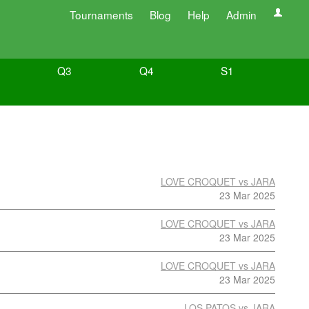
Tournaments
Blog
Help
Admin
Q3
Q4
S1
LOVE CROQUET vs JARA
23 Mar 2025
LOVE CROQUET vs JARA
23 Mar 2025
LOVE CROQUET vs JARA
23 Mar 2025
LOS PATOS vs JARA