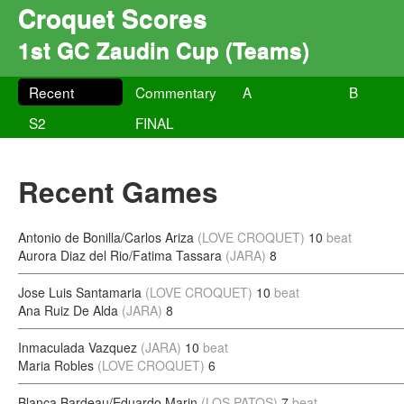
Croquet Scores
1st GC Zaudin Cup (Teams)
Recent
Commentary
A
B
S2
FINAL
Recent Games
Antonio de Bonilla/Carlos Ariza
(LOVE CROQUET)
10
beat
Aurora Diaz del Rio/Fatima Tassara
(JARA)
8
Jose Luis Santamaria
(LOVE CROQUET)
10
beat
Ana Ruiz De Alda
(JARA)
8
Inmaculada Vazquez
(JARA)
10
beat
Maria Robles
(LOVE CROQUET)
6
Blanca Bardeau/Eduardo Marin
(LOS PATOS)
7
beat