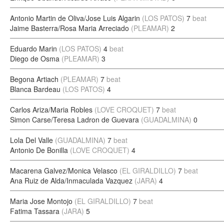
Antonio Martin de Oliva/Jose Luis Algarin
(LOS PATOS)
7
beat
Jaime Basterra/Rosa Maria Arreciado
(PLEAMAR)
2
Eduardo Marin
(LOS PATOS)
4
beat
Diego de Osma
(PLEAMAR)
3
Begona Artiach
(PLEAMAR)
7
beat
Blanca Bardeau
(LOS PATOS)
4
Carlos Ariza/Maria Robles
(LOVE CROQUET)
7
beat
Simon Carse/Teresa Ladron de Guevara
(GUADALMINA)
0
Lola Del Valle
(GUADALMINA)
7
beat
Antonio De Bonilla
(LOVE CROQUET)
4
Macarena Galvez/Monica Velasco
(EL GIRALDILLO)
7
beat
Ana Ruiz de Alda/Inmaculada Vazquez
(JARA)
4
Maria Jose Montojo
(EL GIRALDILLO)
7
beat
Fatima Tassara
(JARA)
5