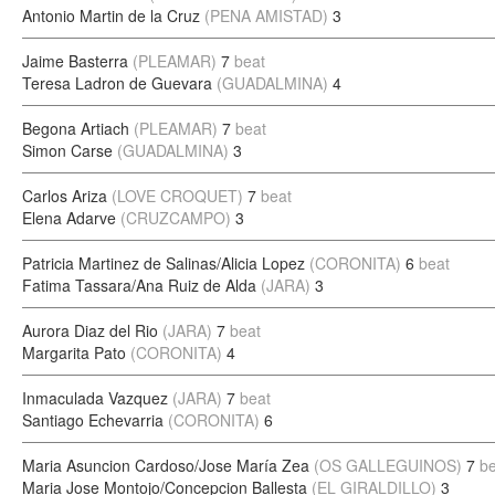
Antonio Martin de la Cruz
(PENA AMISTAD)
3
Jaime Basterra
(PLEAMAR)
7
beat
Teresa Ladron de Guevara
(GUADALMINA)
4
Begona Artiach
(PLEAMAR)
7
beat
Simon Carse
(GUADALMINA)
3
Carlos Ariza
(LOVE CROQUET)
7
beat
Elena Adarve
(CRUZCAMPO)
3
Patricia Martinez de Salinas/Alicia Lopez
(CORONITA)
6
beat
Fatima Tassara/Ana Ruiz de Alda
(JARA)
3
Aurora Diaz del Rio
(JARA)
7
beat
Margarita Pato
(CORONITA)
4
Inmaculada Vazquez
(JARA)
7
beat
Santiago Echevarria
(CORONITA)
6
Maria Asuncion Cardoso/Jose María Zea
(OS GALLEGUINOS)
7
be
Maria Jose Montojo/Concepcion Ballesta
(EL GIRALDILLO)
3