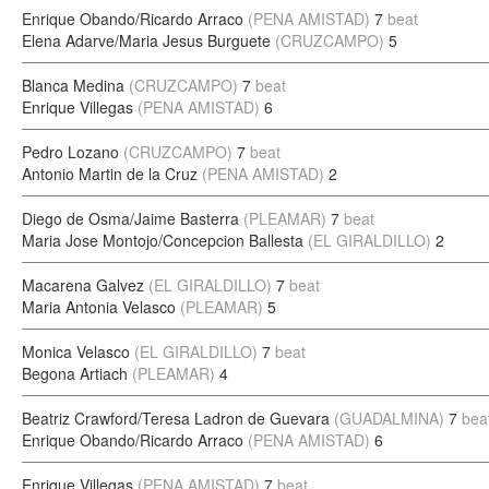
Enrique Obando/Ricardo Arraco
(PENA AMISTAD)
7
beat
Elena Adarve/Maria Jesus Burguete
(CRUZCAMPO)
5
Blanca Medina
(CRUZCAMPO)
7
beat
Enrique Villegas
(PENA AMISTAD)
6
Pedro Lozano
(CRUZCAMPO)
7
beat
Antonio Martin de la Cruz
(PENA AMISTAD)
2
Diego de Osma/Jaime Basterra
(PLEAMAR)
7
beat
Maria Jose Montojo/Concepcion Ballesta
(EL GIRALDILLO)
2
Macarena Galvez
(EL GIRALDILLO)
7
beat
Maria Antonia Velasco
(PLEAMAR)
5
Monica Velasco
(EL GIRALDILLO)
7
beat
Begona Artiach
(PLEAMAR)
4
Beatriz Crawford/Teresa Ladron de Guevara
(GUADALMINA)
7
bea
Enrique Obando/Ricardo Arraco
(PENA AMISTAD)
6
Enrique Villegas
(PENA AMISTAD)
7
beat