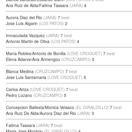
Ana Ruiz de Alda/Fatima Tassara
(JARA)
4
Aurora Diaz del Rio
(JARA)
7
beat
Jose Luis Algarin
(LOS PATOS)
2
Inmaculada Vazquez
(JARA)
7
beat
Antonio Martin de Oliva
(LOS PATOS)
4
María Robles/Antonio de Bonilla
(LOVE CROQUET)
7
beat
Elena Adarve/Ana Armengou
(CRUZCAMPO)
5
Blanca Medina
(CRUZCAMPO)
7
beat
Jose Luis Santamaria
(LOVE CROQUET)
5
Carlos Ariza
(LOVE CROQUET)
7
beat
Pedro Lozano
(CRUZCAMPO)
5
Concepcion Ballesta/Monica Velasco
(EL GIRALDILLO)
7
beat
Ana Ruiz De Alda/Aurora Diaz del Rio
(JARA)
3
Fatima Tassara
(JARA)
7
beat
Maria Jose Montojo
(EL GIRALDILLO)
4