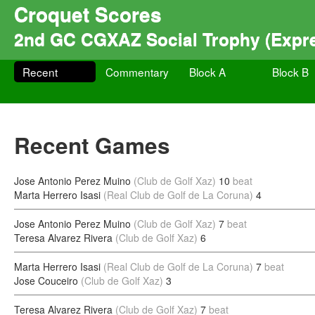
Croquet Scores
2nd GC CGXAZ Social Trophy (Expre
Recent
Commentary
Block A
Block B
Recent Games
Jose Antonio Perez Muino
(Club de Golf Xaz)
10
beat
Marta Herrero Isasi
(Real Club de Golf de La Coruna)
4
Jose Antonio Perez Muino
(Club de Golf Xaz)
7
beat
Teresa Alvarez Rivera
(Club de Golf Xaz)
6
Marta Herrero Isasi
(Real Club de Golf de La Coruna)
7
beat
Jose Couceiro
(Club de Golf Xaz)
3
Teresa Alvarez Rivera
(Club de Golf Xaz)
7
beat