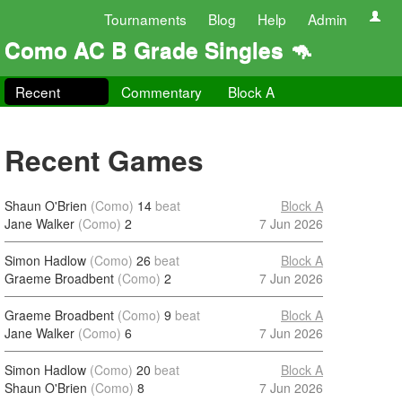
Tournaments
Blog
Help
Admin
Como AC B Grade Singles 🦘
Recent
Commentary
Block A
Recent Games
Shaun O'Brien
(Como)
14
beat
Block A
Jane Walker
(Como)
2
7 Jun 2026
Simon Hadlow
(Como)
26
beat
Block A
Graeme Broadbent
(Como)
2
7 Jun 2026
Graeme Broadbent
(Como)
9
beat
Block A
Jane Walker
(Como)
6
7 Jun 2026
Simon Hadlow
(Como)
20
beat
Block A
Shaun O'Brien
(Como)
8
7 Jun 2026