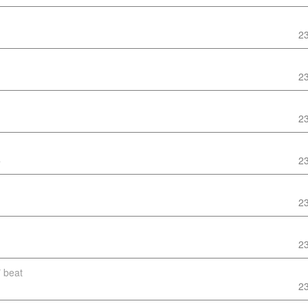
2
2
2
5
2
2
2
7
beat
2