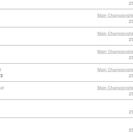
2
Main Championshi
2
Main Championshi
2
Main Championshi
2
t
Main Championshi
3
2
at
Main Championshi
2
2
2