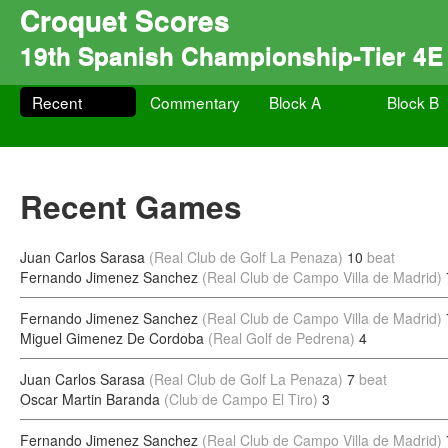
Croquet Scores
19th Spanish Championship-Tier 4
Recent
Commentary
Block A
Block B
Recent Games
Juan Carlos Sarasa
(Real Club de Golf La Penaza)
10
beat
Fernando Jimenez Sanchez
(Real Club de Campo Villa de Madrid)
Fernando Jimenez Sanchez
(Real Club de Campo Villa de Madrid)
Miguel Gimenez De Cordoba
(Real Golf de Pedrena)
4
Juan Carlos Sarasa
(Real Club de Golf La Penaza)
7
beat
Oscar Martin Baranda
(Club de Campo El Tiro)
3
Fernando Jimenez Sanchez
(Real Club de Campo Villa de Madrid)