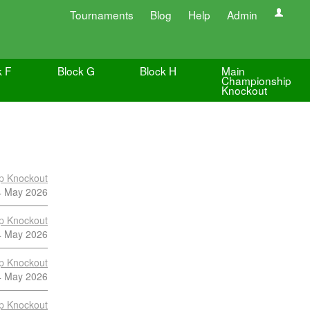
Tournaments
Blog
Help
Admin
k F
Block G
Block H
Main
Championship
Knockout
p Knockout
4 May 2026
p Knockout
4 May 2026
p Knockout
4 May 2026
p Knockout