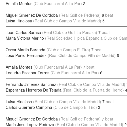
Amalia Montes
(Club Fuencarral A La Par)
2
Miguel Gimenez De Cordoba
(Real Golf de Pedrena)
6
beat
Luisa Hinojosa
(Real Club de Campo Villa de Madrid)
5
Juan Carlos Sarasa
(Real Club de Golf La Penaza)
7
beat
Maria Victoria Merino
(Real Sociedad Hipica Espanola Club de Ca
Oscar Martin Baranda
(Club de Campo El Tiro)
7
beat
Jose Perez Fernandez
(Real Club de Campo Villa de Madrid)
6
Amalia Montes
(Club Fuencarral A La Par)
7
beat
Leandro Escobar Torres
(Club Fuencarral A La Par)
6
Fernando Jimenez Sanchez
(Real Club de Campo Villa de Madrid)
Esperanza Herreros De Tejada
(Real Club de la Puerta de Hierro)
Luisa Hinojosa
(Real Club de Campo Villa de Madrid)
7
beat
Carlos Guerrero Campina
(Club de Campo El Tiro)
3
Miguel Gimenez De Cordoba
(Real Golf de Pedrena)
7
beat
Maria Jose Lopez-Pedraza
(Real Club de Campo Villa de Madrid)
2