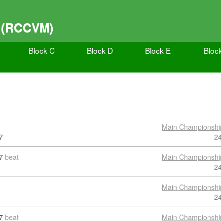
E (RCCVM)
Block C
Block D
Block E
Bloc
Main Championshi
7
2
7
beat
Main Championshi
2
Main Championshi
2
7
beat
Main Championshi