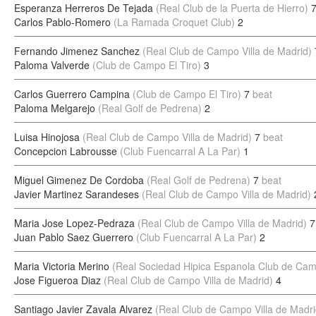
Esperanza Herreros De Tejada
(Real Club de la Puerta de Hierro)
Carlos Pablo-Romero
(La Ramada Croquet Club)
2
Fernando Jimenez Sanchez
(Real Club de Campo Villa de Madrid)
Paloma Valverde
(Club de Campo El Tiro)
3
Carlos Guerrero Campina
(Club de Campo El Tiro)
7
beat
Paloma Melgarejo
(Real Golf de Pedrena)
2
Luisa Hinojosa
(Real Club de Campo Villa de Madrid)
7
beat
Concepcion Labrousse
(Club Fuencarral A La Par)
1
Miguel Gimenez De Cordoba
(Real Golf de Pedrena)
7
beat
Javier Martinez Sarandeses
(Real Club de Campo Villa de Madrid)
Maria Jose Lopez-Pedraza
(Real Club de Campo Villa de Madrid)
7
Juan Pablo Saez Guerrero
(Club Fuencarral A La Par)
2
Maria Victoria Merino
(Real Sociedad Hipica Espanola Club de Ca
Jose Figueroa Diaz
(Real Club de Campo Villa de Madrid)
4
Santiago Javier Zavala Alvarez
(Real Club de Campo Villa de Madri