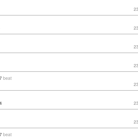
2
6
2
2
2
7
beat
2
4
2
2
7
beat