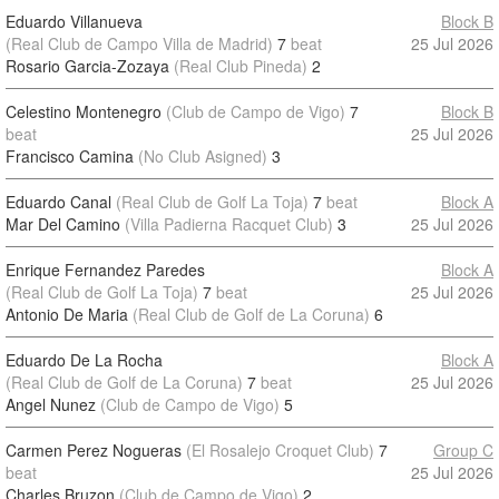
Eduardo Villanueva
Block B
(Real Club de Campo Villa de Madrid)
7
beat
25 Jul 2026
Rosario Garcia-Zozaya
(Real Club Pineda)
2
Celestino Montenegro
(Club de Campo de Vigo)
7
Block B
beat
25 Jul 2026
Francisco Camina
(No Club Asigned)
3
Eduardo Canal
(Real Club de Golf La Toja)
7
beat
Block A
Mar Del Camino
(Villa Padierna Racquet Club)
3
25 Jul 2026
Enrique Fernandez Paredes
Block A
(Real Club de Golf La Toja)
7
beat
25 Jul 2026
Antonio De Maria
(Real Club de Golf de La Coruna)
6
Eduardo De La Rocha
Block A
(Real Club de Golf de La Coruna)
7
beat
25 Jul 2026
Angel Nunez
(Club de Campo de Vigo)
5
Carmen Perez Nogueras
(El Rosalejo Croquet Club)
7
Group C
beat
25 Jul 2026
Charles Bruzon
(Club de Campo de Vigo)
2