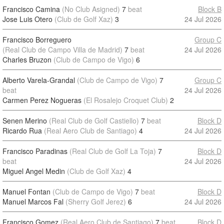
Francisco Camina
(No Club Asigned)
7
beat
Block B
Jose Luis Otero
(Club de Golf Xaz)
3
24 Jul 2026
Francisco Borreguero
Group C
(Real Club de Campo Villa de Madrid)
7
beat
24 Jul 2026
Charles Bruzon
(Club de Campo de Vigo)
6
Alberto Varela-Grandal
(Club de Campo de Vigo)
7
Group C
beat
24 Jul 2026
Carmen Perez Nogueras
(El Rosalejo Croquet Club)
2
Senen Merino
(Real Club de Golf Castiello)
7
beat
Block D
Ricardo Rua
(Real Aero Club de Santiago)
4
24 Jul 2026
Francisco Paradinas
(Real Club de Golf La Toja)
7
Block D
beat
24 Jul 2026
Miguel Angel Medin
(Club de Golf Xaz)
4
Manuel Fontan
(Club de Campo de Vigo)
7
beat
Block D
Manuel Marcos Fal
(Sherry Golf Jerez)
6
24 Jul 2026
Francisco Gomez
(Real Aero Club de Santiago)
7
beat
Block D