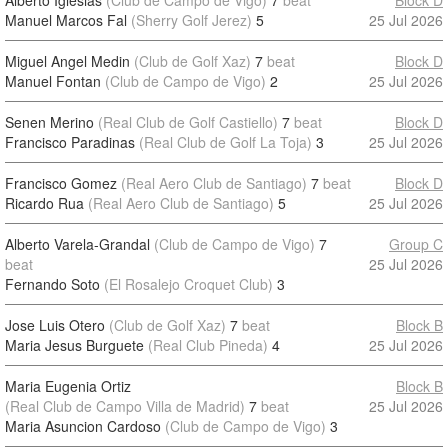
Alberto Iglesias
(Club de Campo de Vigo)
7
beat
Block D
Manuel Marcos Fal
(Sherry Golf Jerez)
5
25 Jul 2026
Miguel Angel Medin
(Club de Golf Xaz)
7
beat
Block D
Manuel Fontan
(Club de Campo de Vigo)
2
25 Jul 2026
Senen Merino
(Real Club de Golf Castiello)
7
beat
Block D
Francisco Paradinas
(Real Club de Golf La Toja)
3
25 Jul 2026
Francisco Gomez
(Real Aero Club de Santiago)
7
beat
Block D
Ricardo Rua
(Real Aero Club de Santiago)
5
25 Jul 2026
Alberto Varela-Grandal
(Club de Campo de Vigo)
7
Group C
beat
25 Jul 2026
Fernando Soto
(El Rosalejo Croquet Club)
3
Jose Luis Otero
(Club de Golf Xaz)
7
beat
Block B
Maria Jesus Burguete
(Real Club Pineda)
4
25 Jul 2026
Maria Eugenia Ortiz
Block B
(Real Club de Campo Villa de Madrid)
7
beat
25 Jul 2026
Maria Asuncion Cardoso
(Club de Campo de Vigo)
3