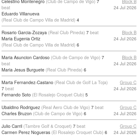
Celestino Montenegro
(Club de Campo de Vigo)
7
Block B
beat
24 Jul 2026
Eduardo Villanueva
(Real Club de Campo Villa de Madrid)
4
Rosario Garcia-Zozaya
(Real Club Pineda)
7
beat
Block B
Maria Eugenia Ortiz
24 Jul 2026
(Real Club de Campo Villa de Madrid)
6
Maria Asuncion Cardoso
(Club de Campo de Vigo)
7
Block B
beat
24 Jul 2026
Maria Jesus Burguete
(Real Club Pineda)
6
Marta Fernandez-Castano
(Real Club de Golf La Toja)
Group C
7
beat
24 Jul 2026
Fernando Soto
(El Rosalejo Croquet Club)
5
Ubaldino Rodriguez
(Real Aero Club de Vigo)
7
beat
Group C
Charles Bruzon
(Club de Campo de Vigo)
6
24 Jul 2026
Julio Carril
(Tambre Golf & Croquet)
7
beat
Group C
Carmen Perez Nogueras
(El Rosalejo Croquet Club)
6
24 Jul 2026