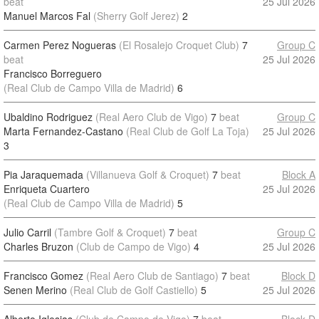
beat
25 Jul 2026
Manuel Marcos Fal
(Sherry Golf Jerez)
2
Carmen Perez Nogueras
(El Rosalejo Croquet Club)
7
Group C
beat
25 Jul 2026
Francisco Borreguero
(Real Club de Campo Villa de Madrid)
6
Ubaldino Rodriguez
(Real Aero Club de Vigo)
7
beat
Group C
Marta Fernandez-Castano
(Real Club de Golf La Toja)
25 Jul 2026
3
Pia Jaraquemada
(Villanueva Golf & Croquet)
7
beat
Block A
Enriqueta Cuartero
25 Jul 2026
(Real Club de Campo Villa de Madrid)
5
Julio Carril
(Tambre Golf & Croquet)
7
beat
Group C
Charles Bruzon
(Club de Campo de Vigo)
4
25 Jul 2026
Francisco Gomez
(Real Aero Club de Santiago)
7
beat
Block D
Senen Merino
(Real Club de Golf Castiello)
5
25 Jul 2026