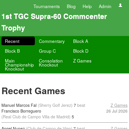
Tournaments
Blog
Help
Admin
1st TGC Supra-60 Commcenter
Trophy
Recent
Commentary
Block A
Block B
Group C
Block D
Main
Consolation
Z Games
Championship
Knockout
Knockout
Recent Games
Manuel Marcos Fal
(Sherry Golf Jerez)
7
beat
Z Games
Francisco Borreguero
26 Jul 2026
(Real Club de Campo Villa de Madrid)
5
Angel Nunez
(Club de Campo de Vigo)
7
beat
Z Games