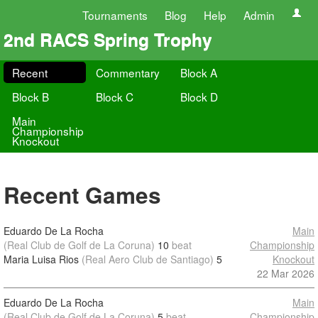
Tournaments
Blog
Help
Admin
2nd RACS Spring Trophy
Recent
Commentary
Block A
Block B
Block C
Block D
Main
Championship
Knockout
Recent Games
Eduardo De La Rocha
Main
(Real Club de Golf de La Coruna)
10
beat
Championship
Maria Luisa Rios
(Real Aero Club de Santiago)
5
Knockout
22 Mar 2026
Eduardo De La Rocha
Main
(Real Club de Golf de La Coruna)
5
beat
Championship