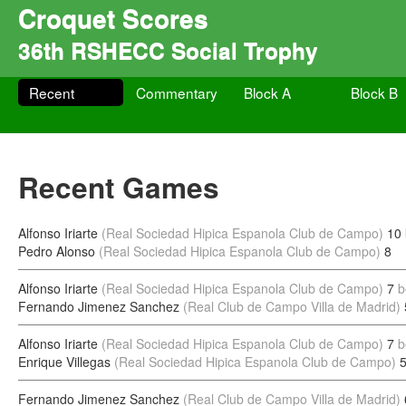
Croquet Scores
36th RSHECC Social Trophy
Recent
Commentary
Block A
Block B
Recent Games
Alfonso Iriarte
(Real Sociedad Hipica Espanola Club de Campo)
10
Pedro Alonso
(Real Sociedad Hipica Espanola Club de Campo)
8
Alfonso Iriarte
(Real Sociedad Hipica Espanola Club de Campo)
7
b
Fernando Jimenez Sanchez
(Real Club de Campo Villa de Madrid)
Alfonso Iriarte
(Real Sociedad Hipica Espanola Club de Campo)
7
b
Enrique Villegas
(Real Sociedad Hipica Espanola Club de Campo)
Fernando Jimenez Sanchez
(Real Club de Campo Villa de Madrid)