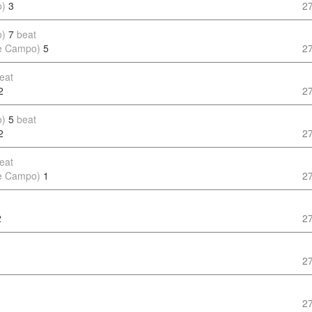
o)
3
2
o)
7
beat
de Campo)
5
2
eat
2
2
o)
5
beat
2
2
eat
de Campo)
1
2
2
2
2
2