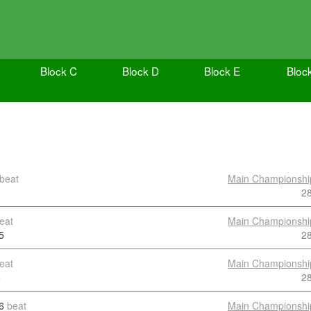
Block C
Block D
Block E
Bloc
beat
Main Championshi
2
eat
Main Championshi
5
2
eat
Main Championshi
5
2
6
beat
Main Championshi