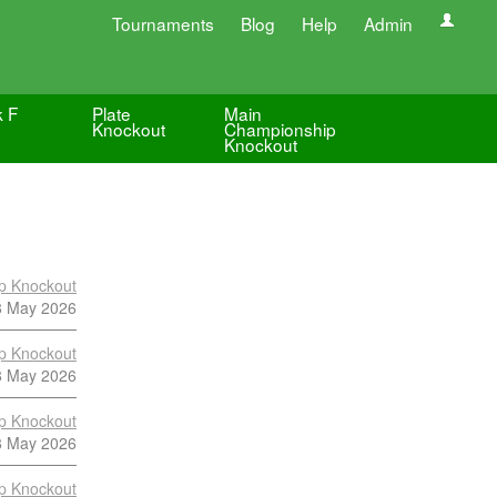
Tournaments
Blog
Help
Admin
k F
Plate
Main
Knockout
Championship
Knockout
p Knockout
8 May 2026
p Knockout
8 May 2026
p Knockout
8 May 2026
p Knockout