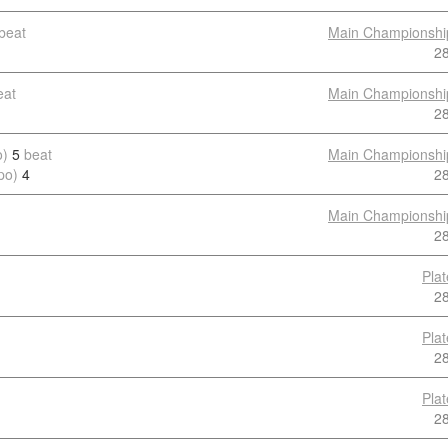
beat
Main Championshi
2
eat
Main Championshi
2
o)
5
beat
Main Championshi
po)
4
2
Main Championshi
2
Pla
2
Pla
2
Pla
2