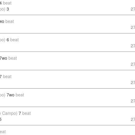
4
beat
po)
3
2
wo
beat
2
po)
6
beat
2
7wo
beat
2
7
beat
2
po)
7wo
beat
2
de Campo)
7
beat
5
2
eat