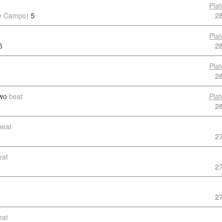
Pla
de Campo)
5
2
Pla
5
2
Pla
2
wo
beat
Pla
2
beat
2
eat
2
2
eat