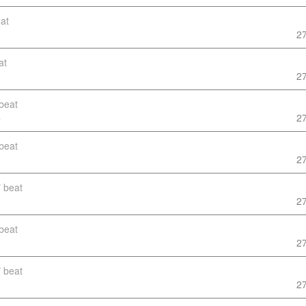
at
2
at
2
beat
5
2
beat
2
7
beat
2
beat
2
7
beat
2