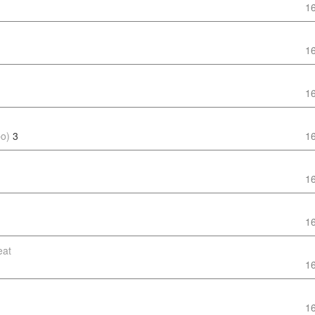
1
1
1
po)
3
1
1
1
eat
1
1