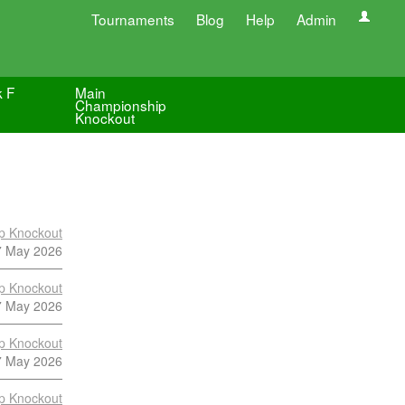
Tournaments
Blog
Help
Admin
k F
Main
Championship
Knockout
p Knockout
7 May 2026
p Knockout
7 May 2026
p Knockout
7 May 2026
p Knockout