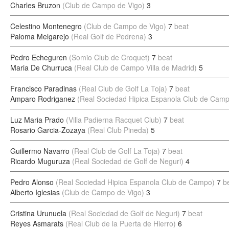
Charles Bruzon
(Club de Campo de Vigo)
3
Celestino Montenegro
(Club de Campo de Vigo)
7
beat
Paloma Melgarejo
(Real Golf de Pedrena)
3
Pedro Echeguren
(Somio Club de Croquet)
7
beat
Maria De Churruca
(Real Club de Campo Villa de Madrid)
5
Francisco Paradinas
(Real Club de Golf La Toja)
7
beat
Amparo Rodriganez
(Real Sociedad Hipica Espanola Club de Cam
Luz Maria Prado
(Villa Padierna Racquet Club)
7
beat
Rosario Garcia-Zozaya
(Real Club Pineda)
5
Guillermo Navarro
(Real Club de Golf La Toja)
7
beat
Ricardo Muguruza
(Real Sociedad de Golf de Neguri)
4
Pedro Alonso
(Real Sociedad Hipica Espanola Club de Campo)
7
b
Alberto Iglesias
(Club de Campo de Vigo)
3
Cristina Urunuela
(Real Sociedad de Golf de Neguri)
7
beat
Reyes Asmarats
(Real Club de la Puerta de Hierro)
6