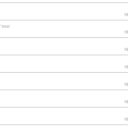
1
7
beat
1
1
1
1
1
1