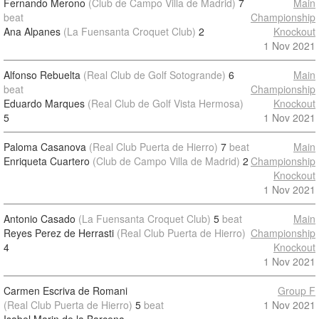
Fernando Merono
(Club de Campo Villa de Madrid)
7
Main
beat
Championship
Ana Alpanes
(La Fuensanta Croquet Club)
2
Knockout
1 Nov 2021
Alfonso Rebuelta
(Real Club de Golf Sotogrande)
6
Main
beat
Championship
Eduardo Marques
(Real Club de Golf Vista Hermosa)
Knockout
5
1 Nov 2021
Paloma Casanova
(Real Club Puerta de Hierro)
7
beat
Main
Enriqueta Cuartero
(Club de Campo Villa de Madrid)
2
Championship
Knockout
1 Nov 2021
Antonio Casado
(La Fuensanta Croquet Club)
5
beat
Main
Reyes Perez de Herrasti
(Real Club Puerta de Hierro)
Championship
4
Knockout
1 Nov 2021
Carmen Escriva de Romani
Group F
(Real Club Puerta de Hierro)
5
beat
1 Nov 2021