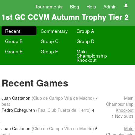
Tournaments
Blog
Help
Admin
1st GC CCVM Autumn Trophy Tier 2
Recent
Commentary
Group A
Group B
Group C
Group D
Group E
Group F
Main
Championship
Knockout
Recent Games
Juan Castanon
(Club de Campo Villa de Madrid)
7
Main
beat
Championship
Pedro Echeguren
(Real Club Puerta de Hierro)
4
Knockout
1 Nov 2021
Juan Castanon
(Club de Campo Villa de Madrid)
6
Main
beat
Championship