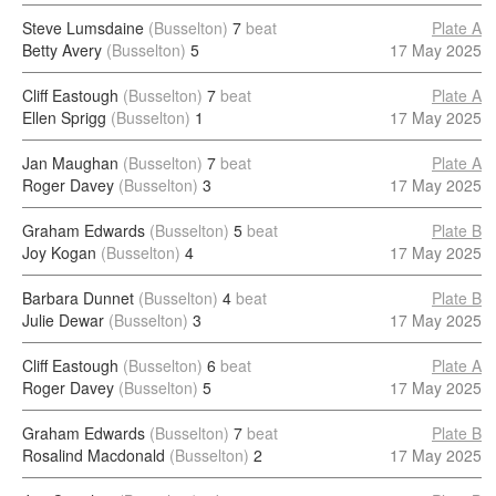
Steve Lumsdaine
(Busselton)
7
beat
Plate A
Betty Avery
(Busselton)
5
17 May 2025
Cliff Eastough
(Busselton)
7
beat
Plate A
Ellen Sprigg
(Busselton)
1
17 May 2025
Jan Maughan
(Busselton)
7
beat
Plate A
Roger Davey
(Busselton)
3
17 May 2025
Graham Edwards
(Busselton)
5
beat
Plate B
Joy Kogan
(Busselton)
4
17 May 2025
Barbara Dunnet
(Busselton)
4
beat
Plate B
Julie Dewar
(Busselton)
3
17 May 2025
Cliff Eastough
(Busselton)
6
beat
Plate A
Roger Davey
(Busselton)
5
17 May 2025
Graham Edwards
(Busselton)
7
beat
Plate B
Rosalind Macdonald
(Busselton)
2
17 May 2025