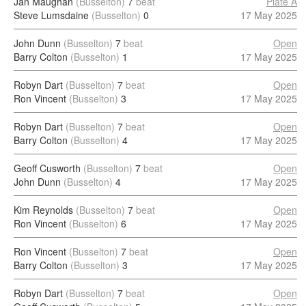
Jan Maughan
(Busselton)
7
beat
Plate A
Steve Lumsdaine
(Busselton)
0
17 May 2025
John Dunn
(Busselton)
7
beat
Open
Barry Colton
(Busselton)
1
17 May 2025
Robyn Dart
(Busselton)
7
beat
Open
Ron Vincent
(Busselton)
3
17 May 2025
Robyn Dart
(Busselton)
7
beat
Open
Barry Colton
(Busselton)
4
17 May 2025
Geoff Cusworth
(Busselton)
7
beat
Open
John Dunn
(Busselton)
4
17 May 2025
Kim Reynolds
(Busselton)
7
beat
Open
Ron Vincent
(Busselton)
6
17 May 2025
Ron Vincent
(Busselton)
7
beat
Open
Barry Colton
(Busselton)
3
17 May 2025
Robyn Dart
(Busselton)
7
beat
Open