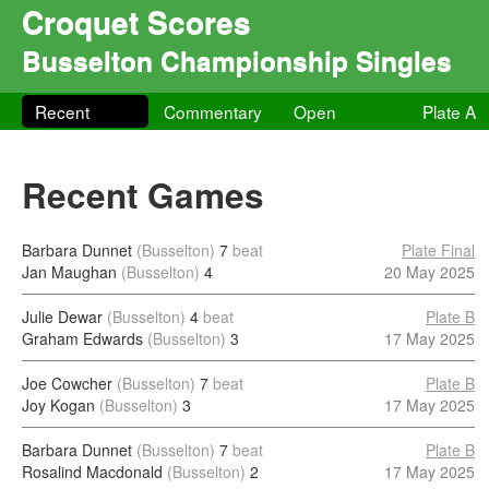
Croquet Scores
Busselton Championship Singles
Recent
Commentary
Open
Plate A
Recent Games
Barbara Dunnet
(Busselton)
7
beat
Plate Final
Jan Maughan
(Busselton)
4
20 May 2025
Julie Dewar
(Busselton)
4
beat
Plate B
Graham Edwards
(Busselton)
3
17 May 2025
Joe Cowcher
(Busselton)
7
beat
Plate B
Joy Kogan
(Busselton)
3
17 May 2025
Barbara Dunnet
(Busselton)
7
beat
Plate B
Rosalind Macdonald
(Busselton)
2
17 May 2025