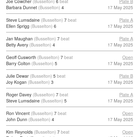
Joe Cowcher
(Busselton)
6
beat
Plate B
Barbara Dunnet
(Busselton)
4
17 May 2025
Steve Lumsdaine
(Busselton)
7
beat
Plate A
Ellen Sprigg
(Busselton)
6
17 May 2025
Jan Maughan
(Busselton)
7
beat
Plate A
Betty Avery
(Busselton)
4
17 May 2025
Geoff Cusworth
(Busselton)
7
beat
Open
Barry Colton
(Busselton)
5
17 May 2025
Julie Dewar
(Busselton)
5
beat
Plate B
Joy Kogan
(Busselton)
3
17 May 2025
Roger Davey
(Busselton)
7
beat
Plate A
Steve Lumsdaine
(Busselton)
5
17 May 2025
Ron Vincent
(Busselton)
7
beat
Open
John Dunn
(Busselton)
4
17 May 2025
Kim Reynolds
(Busselton)
7
beat
Open