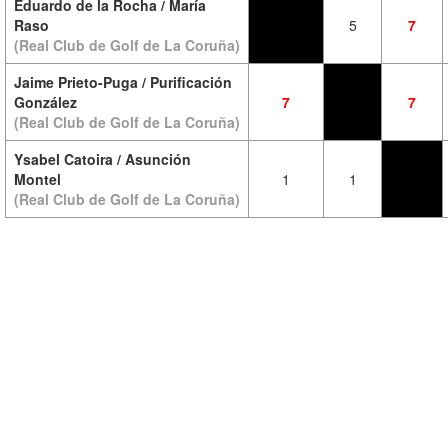
Eduardo de la Rocha / María
Raso
5
7
(Real Club de Golf de La Coruña)
Jaime Prieto-Puga / Purificación
González
7
7
(Real Club de Golf de La Coruña)
Ysabel Catoira / Asunción
Montel
1
1
(Real Club de Golf de La Coruña)