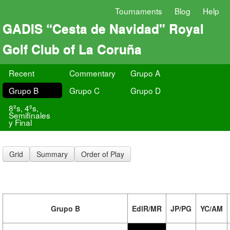
Tournaments
Blog
Help
GADIS “Cesta de Navidad" Royal
Golf Club of La Coruña
Recent
Commentary
Grupo A
Grupo B
Grupo C
Grupo D
8ºs, 4ºs,
Semifinales
y Final
Grid
Summary
Order of Play
Grupo B
EdlR/MR
JP/PG
YC/AM