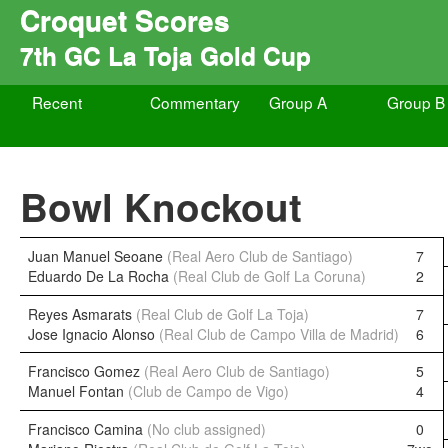
Croquet Scores
7th GC La Toja Gold Cup
Recent
Commentary
Group A
Group B
Bowl Knockout
Juan Manuel Seoane
(Real Aero Club de Santiago)
7
Eduardo De La Rocha
(Real Club de Golf La Coruna)
2
Reyes Asmarats
(Real Club de Golf La Toja)
7
Jose Ignacio Alonso
(Real Club de Campo Villa de Madrid)
6
Francisco Gomez
(Real Aero Club de Santiago)
5
Manuel Fontan
(Club de Campo de Vigo)
4
Francisco Camina
(No club assigned)
0