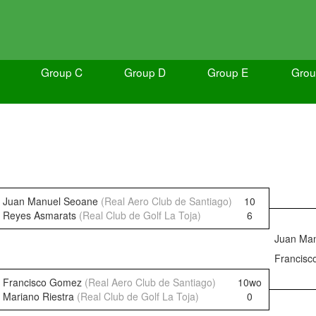
Group C
Group D
Group E
Grou
Juan Manuel Seoane
(Real Aero Club de Santiago)
10
Reyes Asmarats
(Real Club de Golf La Toja)
6
Juan Ma
Francis
Francisco Gomez
(Real Aero Club de Santiago)
10wo
Mariano Riestra
(Real Club de Golf La Toja)
0