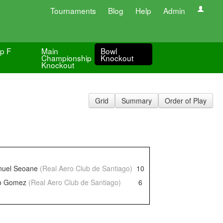
Tournaments
Blog
Help
Admin
p F
Main
Bowl
Championship
Knockout
Knockout
Grid
Summary
Order of Play
nuel Seoane
(Real Aero Club de Santiago)
10
co Gomez
(Real Aero Club de Santiago)
6