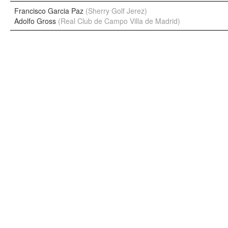
Francisco Garcia Paz
(Sherry Golf Jerez)
Adolfo Gross
(Real Club de Campo Villa de Madrid)