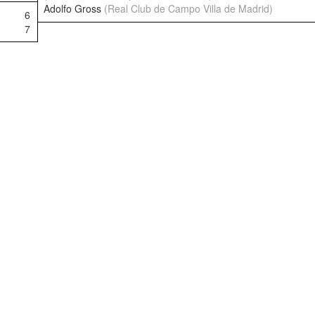
Adolfo Gross
(Real Club de Campo Villa de Madrid)
6
7