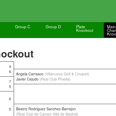
Group C
Group D
Plate
Main
Knockout
Cham
Knoc
nockout
4
6
Angela Carrasco
(Villanueva Golf & Croquet)
Javier Cejudo
(Real Club Pineda)
7
5
6
Beatriz Rodriguez Sanchez-Barrejon
5
(Real Club de Campo Villa de Madrid)