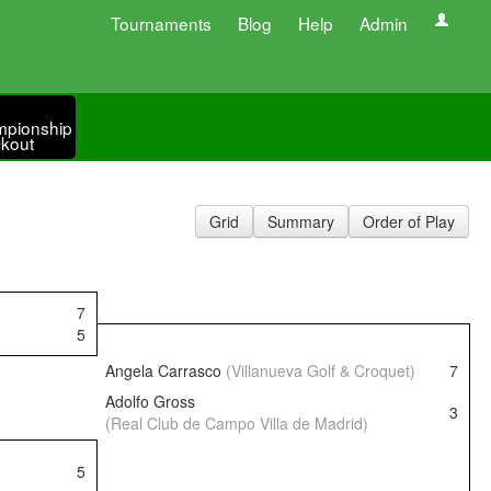
Tournaments
Blog
Help
Admin
pionship
kout
Grid
Summary
Order of Play
7
5
Angela Carrasco
(Villanueva Golf & Croquet)
7
Adolfo Gross
3
(Real Club de Campo Villa de Madrid)
5