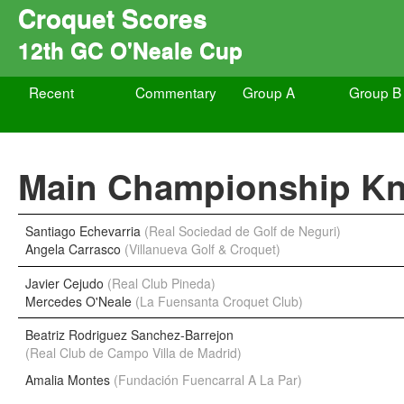
Croquet Scores
12th GC O'Neale Cup
Recent
Commentary
Group A
Group B
Main Championship K
Santiago Echevarria
(Real Sociedad de Golf de Neguri)
Angela Carrasco
(Villanueva Golf & Croquet)
Javier Cejudo
(Real Club Pineda)
Mercedes O'Neale
(La Fuensanta Croquet Club)
Beatriz Rodriguez Sanchez-Barrejon
(Real Club de Campo Villa de Madrid)
Amalia Montes
(Fundación Fuencarral A La Par)