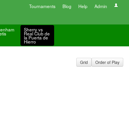
Tournaments
Blog
Help
Admin
tenham
Sherry vs
etis
Real Club de
la Puerta de
Hierro
Grid
Order of Play