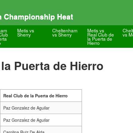
m Championship Heat
ham
Metis vs
Cheltenham
Metis vs
Chel
Club
Sherry
vs Sherry
Real Club de
vs M
erta
la Puerta de
o
Hierro
la Puerta de Hierro
Real Club de la Puerta de Hierro
Paz Gonzalez de Aguilar
Paz Gonzalez de Aguilar
Carolina Ruiz De Alda