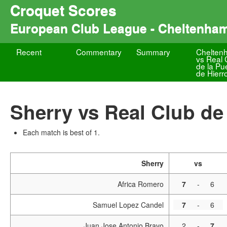
Croquet Scores
European Club League - Cheltenha
Recent
Commentary
Summary
Chelten
vs Real 
de la Pu
de Hierr
Sherry vs Real Club de 
Each match is best of 1.
Sherry
vs
Africa Romero
7
-
6
Samuel Lopez Candel
7
-
6
Juan Jose Antonio Bravo
2
-
7