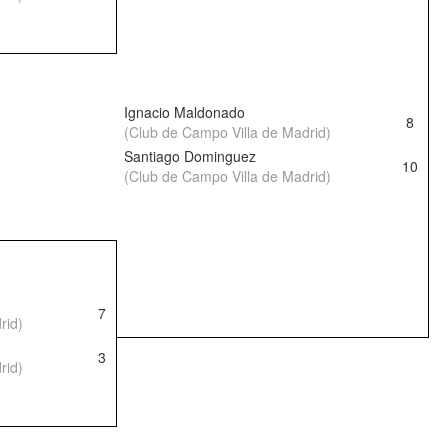
Ignacio Maldonado
8
(Club de Campo Villa de Madrid)
Santiago Dominguez
10
(Club de Campo Villa de Madrid)
7
rid)
3
rid)