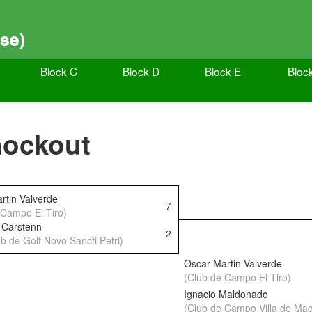
se)
Block C
Block D
Block E
Bloc
nockout
rtin Valverde
7
 Campo El Tiro)
n Carstenn
2
b de Golf Novo Sancti Petri)
Oscar Martin Valverde
(Club de Campo El Tiro)
Ignacio Maldonado
(Club de Campo Villa de Mad