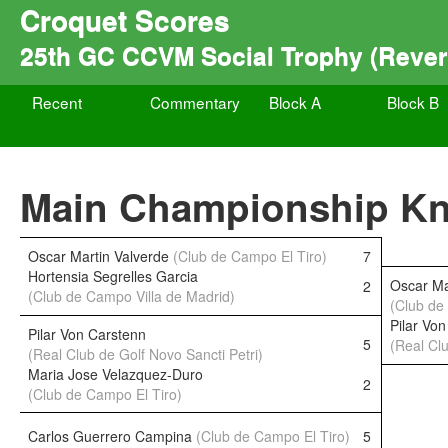
Croquet Scores
25th GC CCVM Social Trophy (Rever
Recent
Commentary
Block A
Block B
Main Championship K
Oscar Martin Valverde
(Club de Campo El Tiro)
7
Hortensia Segrelles Garcia
Oscar Ma
2
(Club de Campo Villa de Madrid)
(Club de
Pilar Vo
Pilar Von Carstenn
5
(Real Clu
(Real Club de Golf Novo Sancti Petri)
Maria Jose Velazquez-Duro
2
(Club de Campo El Tiro)
Carlos Guerrero Campina
(Club de Campo El Tiro)
5