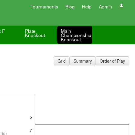
Tournaments
Blog
Help
Admin
k F
Plate
Main
Knockout
Championship
Knockout
Grid
Summary
Order of Play
5
7
rid)